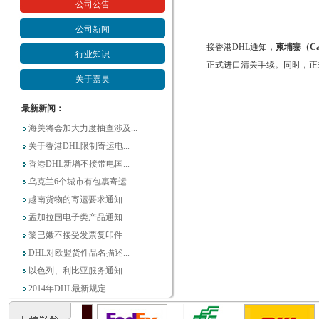
公司公告
公司新闻
接香港
DHL
通知，
柬埔寨（
C
行业知识
正式进口清关手续。同时，正
关于嘉昊
最新新闻：
海关将会加大力度抽查涉及...
关于香港DHL限制寄运电...
香港DHL新增不接带电国...
乌克兰6个城市有包裹寄运...
越南货物的寄运要求通知
孟加拉国电子类产品通知
黎巴嫩不接受发票复印件
DHL对欧盟货件品名描述...
以色列、利比亚服务通知
2014年DHL最新规定